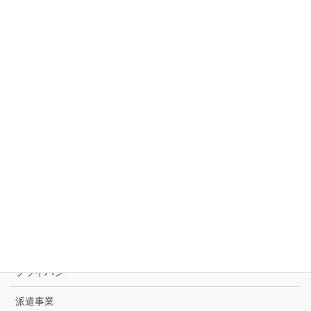
事業内容
SAP･ERP導入コンサルティング
ビジネスコンサルティング
オープンソリューション
会社情報
会社概要
代表挨拶
アクセス
プライバシー
派遣事業