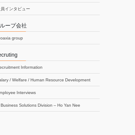
社員インタビュー
ループ会社
roaxia group
cruting
ecruitment Information
alary / Welfare / Human Resource Development
mployee Interviews
Business Solutions Division – Ho Yan Nee