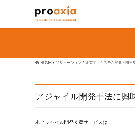
コ
ナ
ン
ビ
テ
ゲ
ン
ー
ツ
シ
へ
ョ
ス
ン
キ
に
ッ
移
HOME
ソリューション
企業向けシステム開発・開発
プ
動
アジャイル開発手法に興
本アジャイル開発支援サービスは