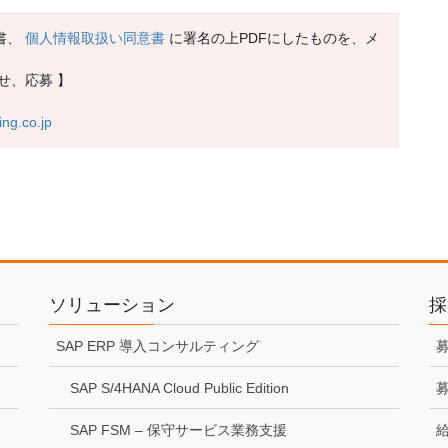
書、
個人情報取扱い同意書
に署名の上PDFにしたものを、メ
せ、応募 】
ing.co.jp
ソリューション
採
SAP ERP 導入コンサルティング
募
SAP S/4HANA Cloud Public Edition
募
SAP FSM – 保守サービス業務支援
給