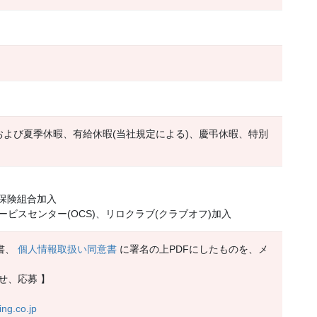
および夏季休暇、有給休暇(当社規定による)、慶弔休暇、特別
康保険組合加入
ビスセンター(OCS)、リロクラブ(クラブオフ)加入
書、
個人情報取扱い同意書
に署名の上PDFにしたものを、メ
せ、応募 】
ing.co.jp