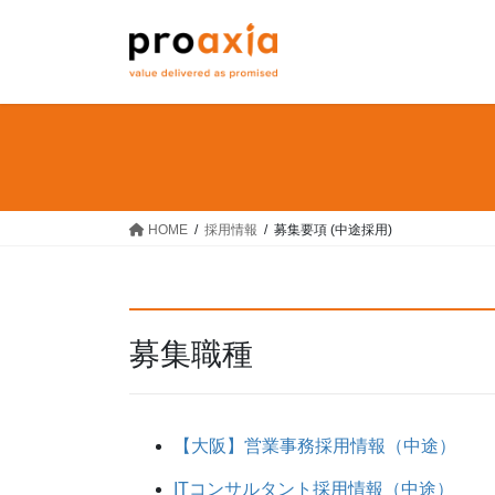
コ
ナ
ン
ビ
テ
ゲ
ン
ー
ツ
シ
へ
ョ
ス
ン
キ
に
ッ
移
HOME
採用情報
募集要項 (中途採用)
プ
動
募集職種
【大阪】営業事務採用情報（中途）
ITコンサルタント採用情報（中途）