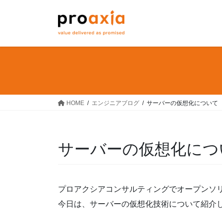
コ
ナ
ン
ビ
テ
ゲ
ン
ー
ツ
シ
へ
ョ
ス
ン
キ
に
ッ
移
HOME
エンジニアブログ
サーバーの仮想化について
プ
動
サーバーの仮想化につ
プロアクシアコンサルティングでオープンソリュ
今日は、サーバーの仮想化技術について紹介